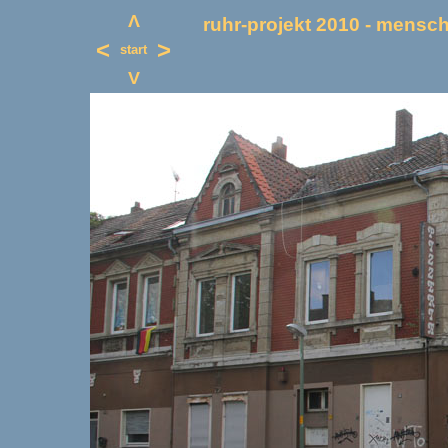
Λ
ruhr-projekt 2010 - mensche
<
>
start
V