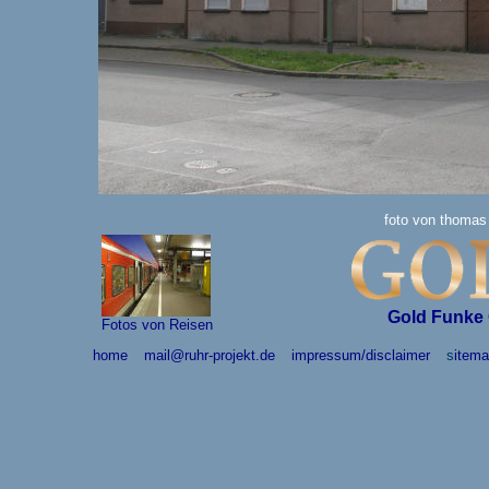
foto von thoma
Gold Funke 
Fotos von Reisen
home
mail@ruhr-projekt.de
impressum/disclaimer
s
item