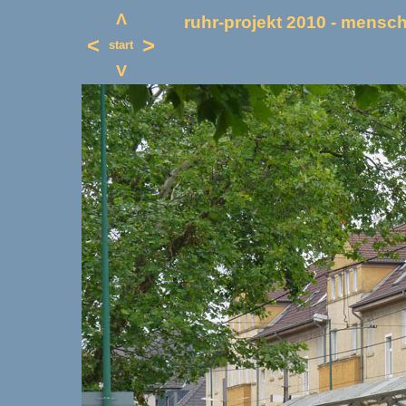
Λ
ruhr-projekt 2010 - mensche
<
>
start
V