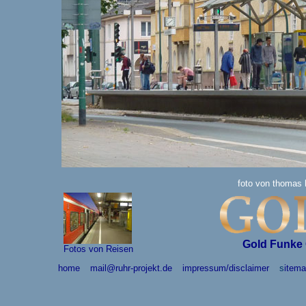
foto von thoma
Gold Funke 
Fotos von Reisen
home
mail@ruhr-projekt.de
impressum/disclaimer
s
item